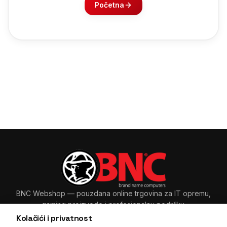
Početna
BNC Webshop
— pouzdana online trgovina za IT opremu,
gaming proizvode i profesionalnu podršku.
Kolačići i privatnost