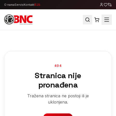
O nama
Servis
Kontakt
B2B
404
Stranica nije
pronađena
Tražena stranica ne postoji ili je
uklonjena.