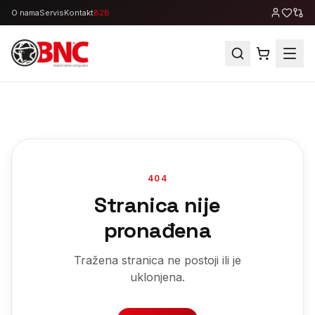
O nama
Servis
Kontakt
B2B
404
Stranica nije
pronađena
Tražena stranica ne postoji ili je
uklonjena.