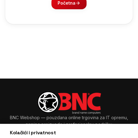
Početna
BNC Webshop
— pouzdana online trgovina za IT opremu,
gaming proizvode i profesionalnu podršku.
Kolačići i privatnost