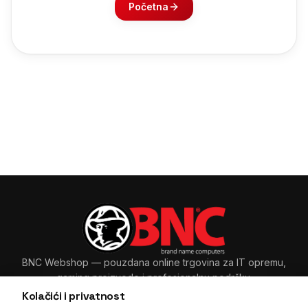
Početna
BNC Webshop
— pouzdana online trgovina za IT opremu,
gaming proizvode i profesionalnu podršku.
Kolačići i privatnost