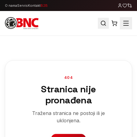
O nama
Servis
Kontakt
B2B
404
Stranica nije
pronađena
Tražena stranica ne postoji ili je
uklonjena.