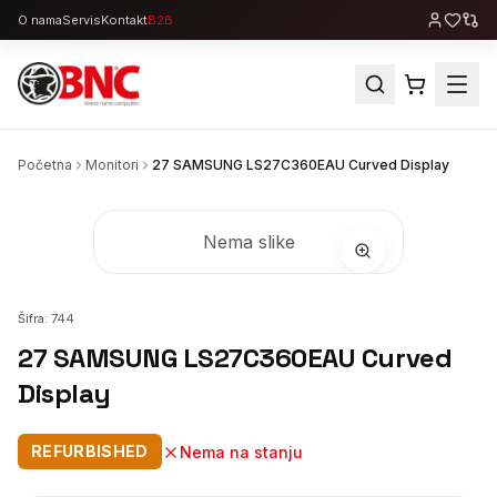
O nama
Servis
Kontakt
B2B
Početna
Monitori
27 SAMSUNG LS27C360EAU Curved Display
Nema slike
Šifra:
744
27 SAMSUNG LS27C360EAU Curved
Display
REFURBISHED
Nema na stanju