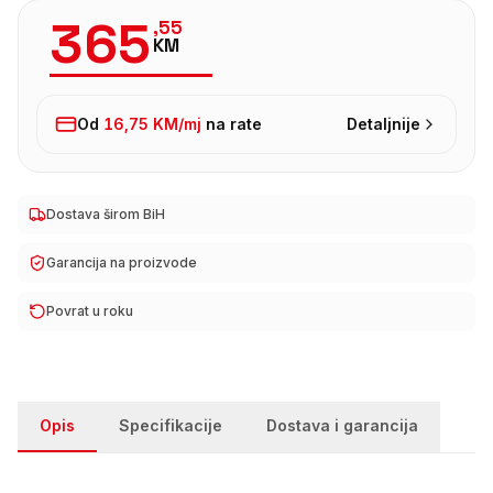
365
,
55
KM
Od
16,75 KM
/mj
na rate
Detaljnije
Dostava širom BiH
Garancija na proizvode
Povrat u roku
Opis
Specifikacije
Dostava i garancija