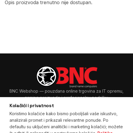
Opis proizvoda trenutno nije dostupan.
BNC Webshop
— pouzdana online trgovina za IT opremu,
gaming proizvode i profesionalnu podršku.
Kolačići i privatnost
Koristimo kolačiće kako bismo poboljšali vaše iskustvo,
analizirali promet i prikazali relevantne ponude. Po
Sarajevo, BiH
+387 33 265 465
·
+387 61 89 11 48
defaultu su uključeni analitički i marketing kolačići; možete
prodaja@bnc.ba